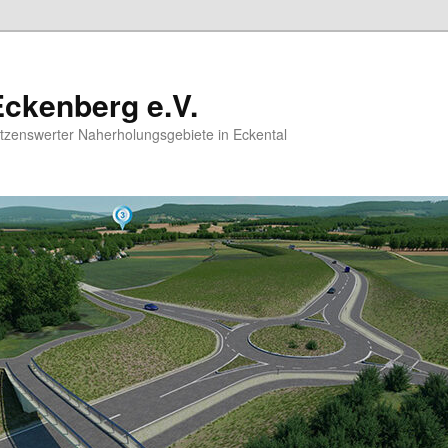
ckenberg e.V.
hützenswerter Naherholungsgebiete in Eckental