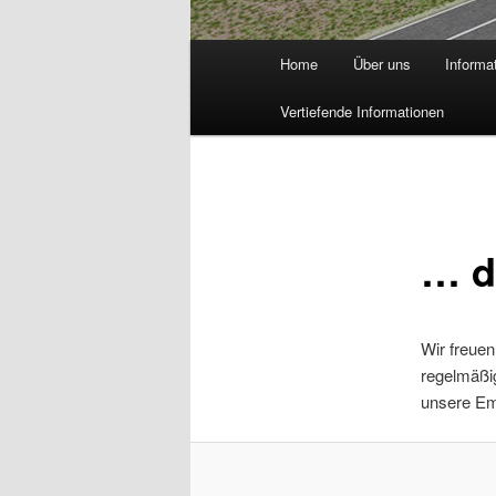
Hauptmenü
Home
Über uns
Informa
Vertiefende Informationen
… d
Wir freuen
regelmäßig
unsere Em