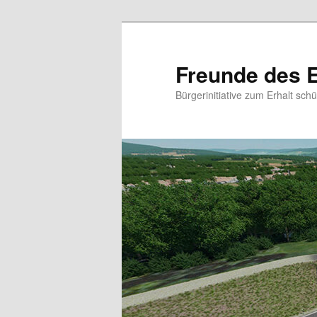
Zum
primären
Inhalt
Freunde des E
springen
Bürgerinitiative zum Erhalt sc