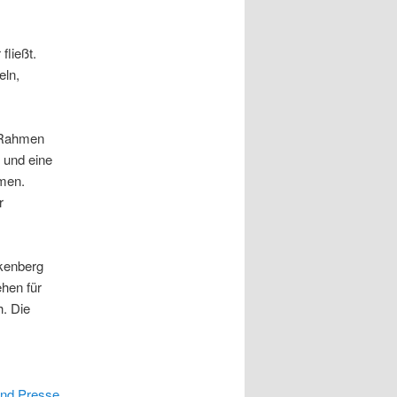
fließt.
eln,
 Rahmen
 und eine
men.
r
ckenberg
hen für
h. Die
und Presse