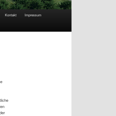
Kontakt
Impressum
ne
liche
ien
der