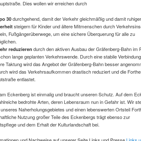
uptstraße. Dies wollen wir erreichen durch
po 30
durchgehend, damit der Verkehr gleichmäßig und damit ruhiger 
erheit
steigern für Kinder und ältere Mitmenschen durch Verkehrsins
ln, Fußgängerüberwege, um eine sichere Überquerung für alle zu
glichen.
ehr reduzieren
durch den aktiven Ausbau der Gräfenberg-Bahn im
schon lange geplanten Verkehrswende. Durch eine stabile Verbindung
re Taktung wird das Angebot der Gräfenberg-Bahn besser angenom
rch wird das Verkehrsaufkommen drastisch reduziert und die Forthe
tstraße entlastet.
 am Eckenberg ist einmalig und braucht unseren Schutz. Auf dem E
lreiche bedrohte Arten, deren Lebensraum nun in Gefahr ist. Wir ste
 unseres Naherholungsgebietes und einen lebenswerten Ortsteil Fort
haftliche Nutzung großer Teile des Eckenbergs trägt ebenso zur
spflege und dem Erhalt der Kulturlandschaft bei.
rmationen und Nachweise auf unserer Seite Links und Presse
Links 