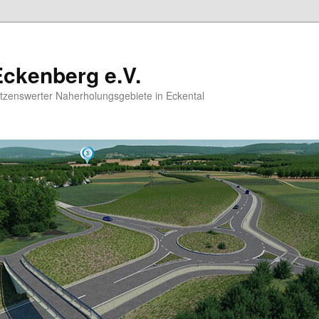
ckenberg e.V.
hützenswerter Naherholungsgebiete in Eckental