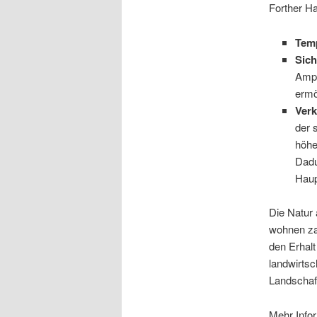
Forther Ha
Tem
Sich
Ampe
ermö
Verk
der 
höhe
Dadu
Haup
Die Natur
wohnen zah
den Erhalt
landwirtsc
Landschaft
Mehr Info