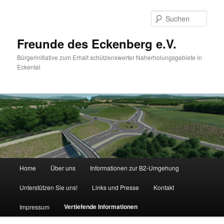
Zum
primären
Such
Inhalt
springen
Freunde des Eckenberg e.V.
Bürgerinitiative zum Erhalt schützenswerter Naherholungsgebiete in
Eckental
Hauptmenü
Home
Über uns
Informationen zur B2-Umgehung
Unterstützen Sie uns!
Links und Presse
Kontakt
Vertiefende Informationen
Impressum